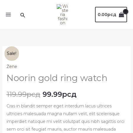
Пређи
на
Претрага
0.00
рсд
садржај
Noorin
Оригинална
Тренутна
Sale!
gold
цена
цена
Žene
ring
watch
Noorin gold ring watch
је
је:
количина
била:
99.99рсд.
119.99
рсд
99.99
рсд
119.99рсд.
Cras in blandit semper eget interdum lacus ultrices
ultricies malesuada magna nullam velit, elit scelerisque
imperdiet natoque mi velit volutpat quis nibh sagittis orci
sem orci sit feugiat mauris, auctor mauris malesuada