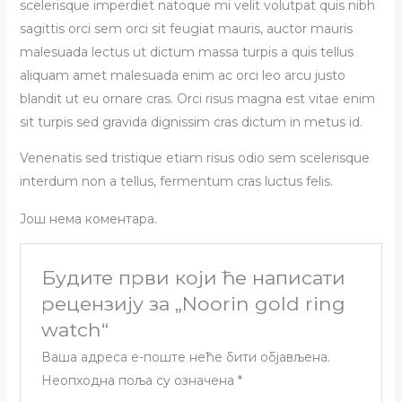
scelerisque imperdiet natoque mi velit volutpat quis nibh
sagittis orci sem orci sit feugiat mauris, auctor mauris
malesuada lectus ut dictum massa turpis a quis tellus
aliquam amet malesuada enim ac orci leo arcu justo
blandit ut eu ornare cras. Orci risus magna est vitae enim
sit turpis sed gravida dignissim cras dictum in metus id.
Venenatis sed tristique etiam risus odio sem scelerisque
interdum non a tellus, fermentum cras luctus felis.
Још нема коментара.
Будите први који ће написати
рецензију за „Noorin gold ring
watch“
Ваша адреса е-поште неће бити објављена.
Неопходна поља су означена
*