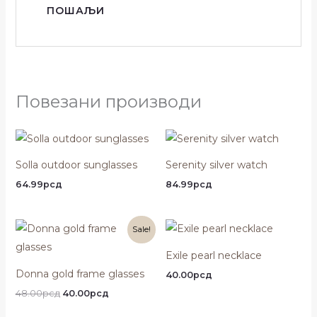
Повезани производи
Solla outdoor sunglasses
Serenity silver watch
64.99
рсд
84.99
рсд
Оригинална
Тренутна
Sale!
цена
цена
је
је:
Exile pearl necklace
била:
40.00рсд.
48.00рсд.
Donna gold frame glasses
40.00
рсд
48.00
рсд
40.00
рсд