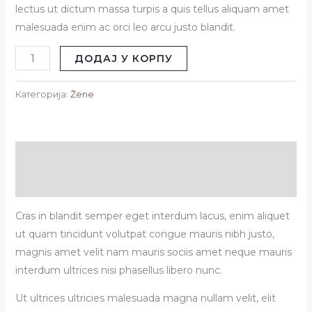
lectus ut dictum massa turpis a quis tellus aliquam amet
malesuada enim ac orci leo arcu justo blandit.
ДОДАЈ У КОРПУ
Категорија:
Žene
Опис
Рецензије (0)
Cras in blandit semper eget interdum lacus, enim aliquet
ut quam tincidunt volutpat congue mauris nibh justo,
magnis amet velit nam mauris sociis amet neque mauris
interdum ultrices nisi phasellus libero nunc.
Ut ultrices ultricies malesuada magna nullam velit, elit