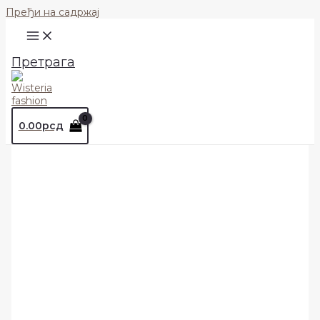
Пређи на садржај
Претрага
0.00
рсд