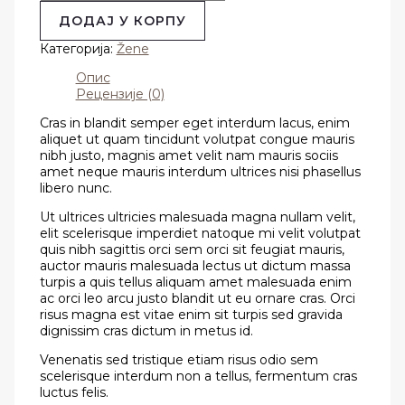
ДОДАЈ У КОРПУ
Категорија:
Žene
Опис
Рецензије (0)
Cras in blandit semper eget interdum lacus, enim
aliquet ut quam tincidunt volutpat congue mauris
nibh justo, magnis amet velit nam mauris sociis
amet neque mauris interdum ultrices nisi phasellus
libero nunc.
Ut ultrices ultricies malesuada magna nullam velit,
elit scelerisque imperdiet natoque mi velit volutpat
quis nibh sagittis orci sem orci sit feugiat mauris,
auctor mauris malesuada lectus ut dictum massa
turpis a quis tellus aliquam amet malesuada enim
ac orci leo arcu justo blandit ut eu ornare cras. Orci
risus magna est vitae enim sit turpis sed gravida
dignissim cras dictum in metus id.
Venenatis sed tristique etiam risus odio sem
scelerisque interdum non a tellus, fermentum cras
luctus felis.