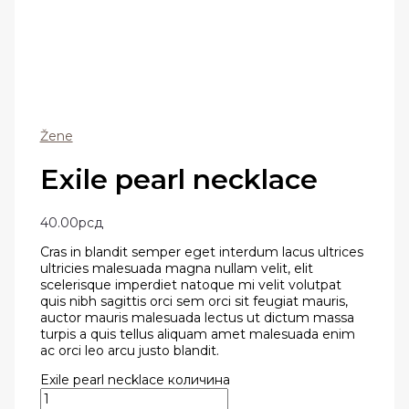
Žene
Exile pearl necklace
40.00
рсд
Cras in blandit semper eget interdum lacus ultrices
ultricies malesuada magna nullam velit, elit
scelerisque imperdiet natoque mi velit volutpat
quis nibh sagittis orci sem orci sit feugiat mauris,
auctor mauris malesuada lectus ut dictum massa
turpis a quis tellus aliquam amet malesuada enim
ac orci leo arcu justo blandit.
Exile pearl necklace количина