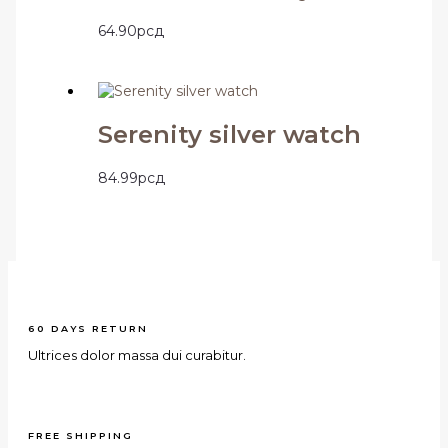
64.90
рсд
Serenity silver watch
84.99
рсд
60 DAYS RETURN
Ultrices dolor massa dui curabitur.
FREE SHIPPING