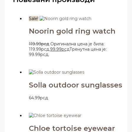
Sale!
Noorin gold ring watch
119.99
рсд
Оригинална цена је била:
119.99рсд.
99.99
рсд
Тренутна цена је:
99.99рсд.
Solla outdoor sunglasses
64.99
рсд
Chloe tortoise eyewear