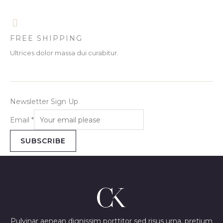
FREE SHIPPING
Ultrices dolor massa dui curabitur.
Newsletter Sign Up
Email
*
SUBSCRIBE
Pulvinar aenean dignissim porttitor sed risus urna, pretium