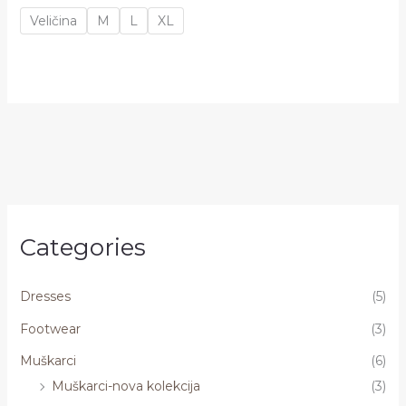
Veličina
M
L
XL
Categories
Dresses
(5)
Footwear
(3)
Muškarci
(6)
Muškarci-nova kolekcija
(3)