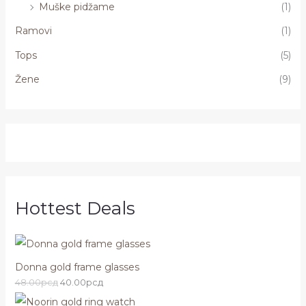
Muške pidžame
(1)
Ramovi
(1)
Tops
(5)
Žene
(9)
Hottest Deals
Donna gold frame glasses
48.00
рсд
40.00
рсд