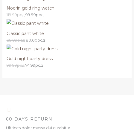
Noorin gold ring watch
119.99
рсд
99.99
рсд
Classic pant white
89.99
рсд
80.00
рсд
Gold night party dress
99.99
рсд
74.99
рсд
60 DAYS RETURN
Ultrices dolor massa dui curabitur.