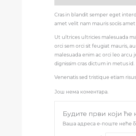
Cras in blandit semper eget inte
amet velit nam mauris sociis amet
Ut ultrices ultricies malesuada ma
orci sem orci sit feugiat mauris,
malesuada enim ac orci leo arcu ju
dignissim cras dictum in metus id.
Venenatis sed tristique etiam risu
Још нема коментара.
Будите први који ће н
Ваша адреса е-поште неће б