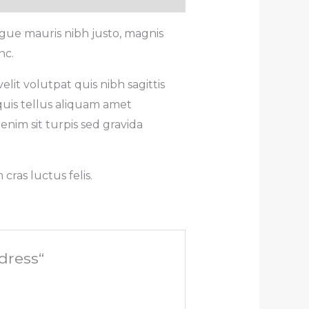
gue mauris nibh justo, magnis
nc.
lit volutpat quis nibh sagittis
quis tellus aliquam amet
enim sit turpis sed gravida
ras luctus felis.
dress“