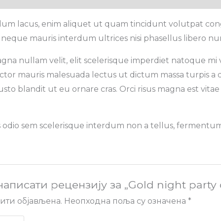
rdum lacus, enim aliquet ut quam tincidunt volutpat con
 neque mauris interdum ultrices nisi phasellus libero nu
gna nullam velit, elit scelerisque imperdiet natoque mi ve
 auctor mauris malesuada lectus ut dictum massa turpis a 
sto blandit ut eu ornare cras. Orci risus magna est vitae 
s odio sem scelerisque interdum non a tellus, fermentum c
аписати рецензију за „Gold night party 
ити објављена.
Неопходна поља су означена
*