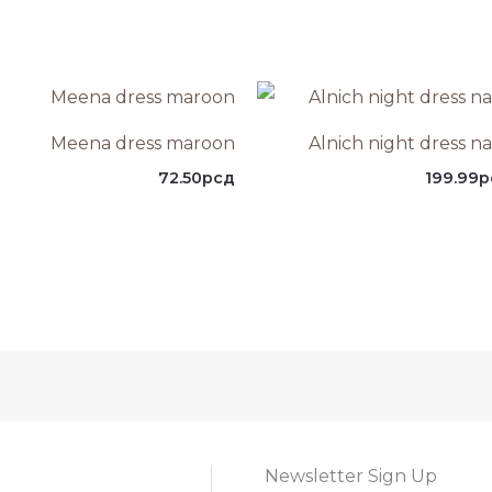
Meena dress maroon
Alnich night dress n
72.50
рсд
199.99
р
Newsletter Sign Up