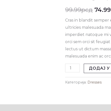
party
99.99
рсд
74.99
dress
је
количина
Cras in blandit semper
била
ultricies malesuada mag
99.99
imperdiet natoque mi ve
orci sem orci sit feugi
lectus ut dictum massa
malesuada enim ac orci 
ДОДАЈ У
Категорија:
Dresses