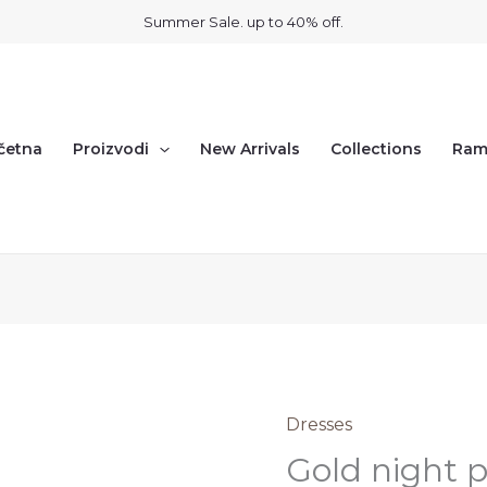
Summer Sale. up to 40% off.
га
četna
Proizvodi
New Arrivals
Collections
Ram
Dresses
Gold
Ориг
Gold night p
night
цена