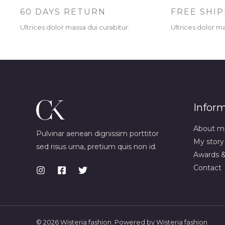
60 DAYS RETURN
FREE SHI
Ultrices dolor massa dui curabitur.
Ultrices dolor ma
Infor
About m
Pulvinar aenean dignissim porttitor
My story
sed risus urna, pretium quis non id.
Awards 
Contact
© 2026 Wisteria fashion. Powered by Wisteria fashion