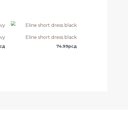
avy
Eline short dress black
сд
74.99
рсд