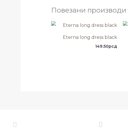
Повезани производи
Eterna long dress black
149.50
рсд