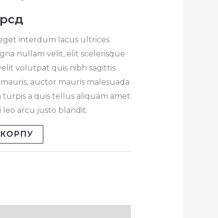
рсд
је:
 eget interdum lacus ultrices
:
74.99рсд.
na nullam velit, elit scelerisque
рсд.
lit volutpat quis nibh sagittis
at mauris, auctor mauris malesuada
 turpis a quis tellus aliquam amet
leo arcu justo blandit.
 КОРПУ