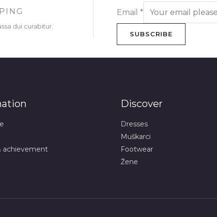
PPING
Email
*
ssa dui curabitur.
SUBSCRIBE
mation
Discover
e
Dresses
Muškarci
& achievement
Footwear
Žene