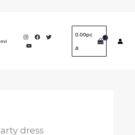
0.00
рс
ovi
д
инална
Тренутна
arty dress
цена